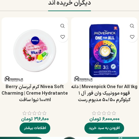
دیگران خریده اند
Movenpick One for All 1kg | دانه
Nivea Soft کرم آبرسان Berry
قهوه موونپیک وان فور آل ۱
Charming | Creme Hydratante
کیلوگرم 50/50 مدیوم رست
100ml نیوا سافت
۶,۰۰۰,۰۰۰
تومان
۳۱۶,۸۰۰
تومان
افزودن به سبد خرید
اطلاعات بیشتر