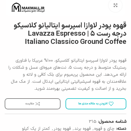
برای بزرگنمایی کلیک کنید
قهوه پودر لاوازا اسپرسو ایتالیانو کلاسیکو
درجه رست ۵ | Lavazza Espresso
Italiano Classico Ground Coffee
قهوه پودر لاوازا اسپرسو ایتالیانو کلاسیکو، ۱۰۰% عربیکا با فناوری
رستینگ متوسط و درجه رست ۵، نت‌های میوه‌ای عسل و شکلات را
ارائه می‌دهد. این محصول پریمیوم برای بلک کافی و لاته و
علاقه‌مندان به قهوه اسپشیالیتی ایتالیایی ایدئال است. از مک مال
بخرید و از اصالت و کیفیت تضمینی بهره‌مند شوید.
افزودن به علاقه مندی ها
مقایسه
شناسه محصول:
315
دسته:
چای و قهوه
,
قهوه برند
,
قهوه پودر
,
کمتر از یک کیلو