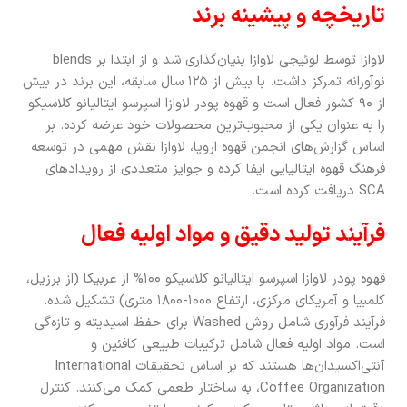
تاریخچه و پیشینه برند
لاوازا توسط لوئیجی لاوازا بنیان‌گذاری شد و از ابتدا بر blends
نوآورانه تمرکز داشت. با بیش از ۱۲۵ سال سابقه، این برند در بیش
از ۹۰ کشور فعال است و قهوه پودر لاوازا اسپرسو ایتالیانو کلاسیکو
را به عنوان یکی از محبوب‌ترین محصولات خود عرضه کرده. بر
اساس گزارش‌های انجمن قهوه اروپا، لاوازا نقش مهمی در توسعه
فرهنگ قهوه ایتالیایی ایفا کرده و جوایز متعددی از رویدادهای
SCA دریافت کرده است.
فرآیند تولید دقیق و مواد اولیه فعال
قهوه پودر لاوازا اسپرسو ایتالیانو کلاسیکو ۱۰۰% از عربیکا (از برزیل،
کلمبیا و آمریکای مرکزی، ارتفاع ۱۰۰۰-۱۸۰۰ متری) تشکیل شده.
فرآیند فرآوری شامل روش Washed برای حفظ اسیدیته و تازه‌گی
است. مواد اولیه فعال شامل ترکیبات طبیعی کافئین و
آنتی‌اکسیدان‌ها هستند که بر اساس تحقیقات International
Coffee Organization، به ساختار طعمی کمک می‌کنند. کنترل