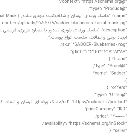
“@context”: “https://schema.org/”,
“@type”: “Product”,
“name”: “ماسک ورقه‌ای آبرسان و شفاف‌کننده بلوبری سادور | Sadoer Blueberries Facial Mask”,
“image”: “https://makmall.ir/wp-content/uploads/2025/08/sadoer-blueberries-facial-mask.jpg”,
“description”: “ماسک ورقه‌ای بلوبری سادور با عصاره بلوبری، آ
ایجاد نرمی و لطافت، مناسب انواع پوست.”,
“sku”: “SADOER-Blueberries-25g”,
“gtin13”: “6942349738388”,
“brand”: {
“@type”: “Brand”,
“name”: “Sadoer”
},
“offers”: {
“@type”: “Offer”,
“url”: “https://makmall.ir/product/ماسک-ورقه-ای-آبرسان-و-شفاف-کننده-بلوبری-سادور”,
“priceCurrency”: “IRR”,
“price”: “200000”,
“availability”: “https://schema.org/InStock”,
“seller”: {