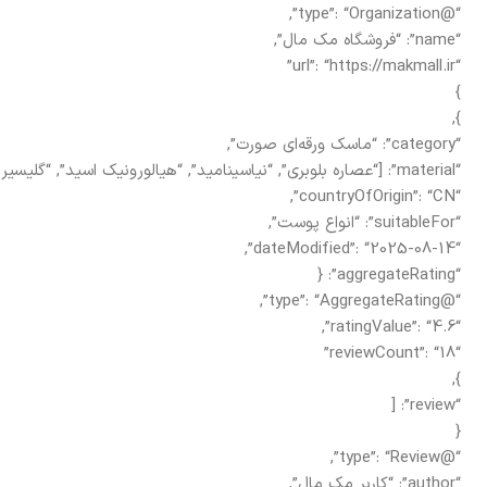
“@type”: “Organization”,
“name”: “فروشگاه مک مال”,
“url”: “https://makmall.ir”
}
},
“category”: “ماسک ورقه‌ای صورت”,
“material”: [“عصاره بلوبری”, “نیاسینامید”, “هیالورونیک اسید”, “گلیسیرین”],
“countryOfOrigin”: “CN”,
“suitableFor”: “انواع پوست”,
“dateModified”: “2025-08-14”,
“aggregateRating”: {
“@type”: “AggregateRating”,
“ratingValue”: “4.6”,
“reviewCount”: “18”
},
“review”: [
{
“@type”: “Review”,
“author”: “کاربر مک مال”,