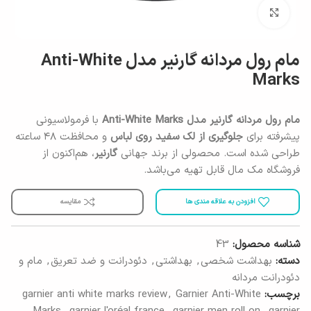
برای بزرگنمایی کلیک کنید
مام رول مردانه گارنیر مدل Anti-White
Marks
مام رول مردانه گارنیر مدل Anti-White Marks
با فرمولاسیونی
پیشرفته برای
جلوگیری از لک سفید روی لباس
و محافظت ۴۸ ساعته
طراحی شده است. محصولی از برند جهانی
گارنیر
، هم‌اکنون از
فروشگاه مک مال قابل تهیه می‌باشد.
افزودن به علاقه مندی ها
مقایسه
شناسه محصول:
43
دسته:
بهداشت شخصی
,
بهداشتی
,
دئودرانت و ضد تعریق
,
مام و
دئودرانت مردانه
برچسب:
Garnier Anti-White
,
garnier anti white marks review