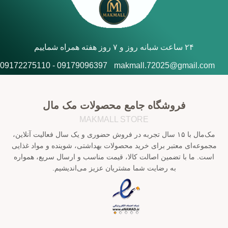
۲۴ ساعت شبانه روز و ۷ روز هفته همراه شماییم
09179096397 - 09172275110
makmall.72025@gmail.com
فروشگاه جامع محصولات مک مال
MAKMALL STORE
مک‌مال با ۱۵ سال تجربه در فروش حضوری و یک سال فعالیت آنلاین،
مجموعه‌ای معتبر برای خرید محصولات بهداشتی، شوینده و مواد غذایی
است. ما با تضمین اصالت کالا، قیمت مناسب و ارسال سریع، همواره
به رضایت شما مشتریان عزیز می‌اندیشیم.