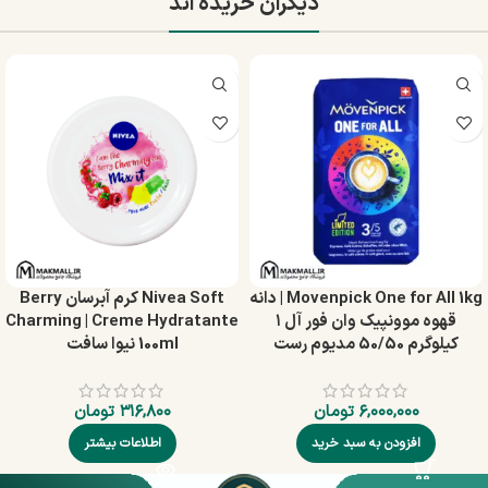
دیگران خریده اند
Movenpick One for All 1kg | دانه
Nivea Soft کرم آبرسان Berry
قهوه موونپیک وان فور آل ۱
Charming | Creme Hydratante
کیلوگرم 50/50 مدیوم رست
100ml نیوا سافت
۶,۰۰۰,۰۰۰
تومان
۳۱۶,۸۰۰
تومان
افزودن به سبد خرید
اطلاعات بیشتر