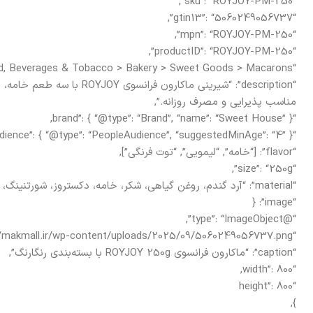
“sku”: “ROYJOY-PM-250”,
“gtin13”: “5060249056737”,
“mpn”: “ROYJOY-PM-250”,
“productID”: “ROYJOY-PM-250”,
“category”: “Food, Beverages & Tobacco > Bakery > Sweet Goods > Macarons”,
مناسب پذیرایی و مصرف روزانه.”,
“brand”: { “@type”: “Brand”, “name”: “Sweet House” },
“audience”: { “@type”: “PeopleAudience”, “suggestedMinAge”: “4” },
“flavor”: [“خامه”, “لیمویی”, “توت فرنگی”],
“size”: “250g”,
“material”: “آرد گندم، روغن گیاهی، شکر، خامه، دکستروز، شورتنینگ، نشاسته ذرت، افزودنی های خوراکی”,
“image”: {
“@type”: “ImageObject”,
“url”: “https://makmall.ir/wp-content/uploads/2025/09/5060249056737.png”,
“caption”: “ماکارون فرانسوی ROYJOY 250g با بسته‌بندی رنگارنگ”,
“width”: 800,
“height”: 800
},