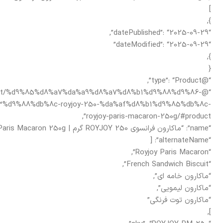
]
},
“datePublished”: “2025-09-29”,
“dateModified”: “2025-09-29”
},
{
“@type”: “Product”,
r/product/%d9%85%d8%a7%da%a9%d8%a7%d8%b1%d9%88%d9%86-
%d9%88%db%8c-royjoy-250-%da%af%d8%b1%d9%85%db%8c-
royjoy-paris-macaron-250g/#product”,
“name”: “ماکارون فرانسوی ROYJOY 250 گرم | Royjoy Paris Macaron 250g”,
“alternateName”: [
“Royjoy Paris Macaron”,
“French Sandwich Biscuit”,
“ماکارون خامه ای”,
“ماکارون لیمویی”,
“ماکارون توت فرنگی”
],