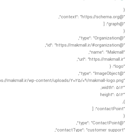
{
“@context”: “https://schema.org”,
“@graph”: [
{
“@type”: “Organization”,
“@id”: “https://makmall.ir/#organization”,
“name”: “Makmall”,
“url”: “https://makmall.ir”,
“logo”: {
“@type”: “ImageObject”,
“url”: “https://makmall.ir/wp-content/uploads/2025/09/makmall-logo.png”,
“width”: 512,
“height”: 512
},
“contactPoint”: [
{
“@type”: “ContactPoint”,
“contactType”: “customer support”,