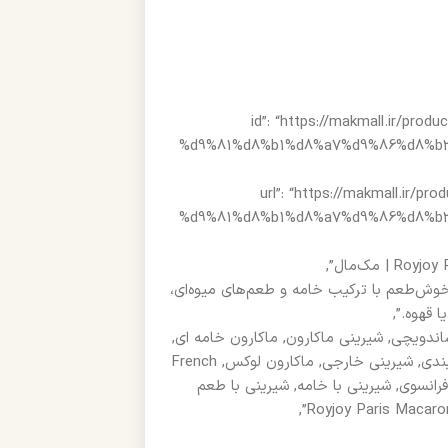
“@id”: “https://makmall.i
%d9%81%d8%b1%d8%a7%d9%86%d8%b3
“url”: “https://makmall.
%d9%81%d8%b1%d8%a7%d9%86%d8%b3
 یک بیسکویت ساندویچی خوش‌طعم با ترکیب خامه و طعم‌های میوه‌ای،
 قهوه.”,
انسوی, Royjoy, Macaron Paris, بيسكويت ساندويچي, شیرینی ماکارون, ماکارون خامه ای,
ماکارون لیمویی, ماکارون توت فرنگی, شیرینی پذیرایی, ماکارون بسته بندی, شیرینی خارجی, ماکارون لوکس, French
Macaron, Paris Macaron, Biscuit Sandwich, دسر فرانسوی, شیرینی با خامه, شیرینی با طعم