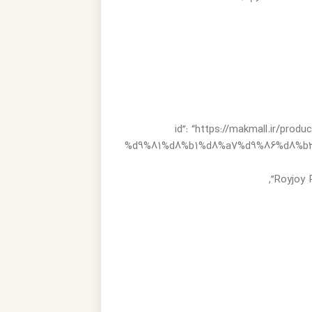
“@id”: “https://makmall.i
%d9%81%d8%b1%d8%a7%d9%86%d8%b3