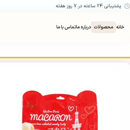
پشتیبانی 24 ساعته در 7 روز هفته
خانه
محصولات
درباره ما
تماس با ما
خانه
غذایی و تنقلات
بیسکویت و ویفر
بیسکویت
ماکارون فرانسوی ROYJOY 250 گرمی | ROYJOY Paris Macaron 250g