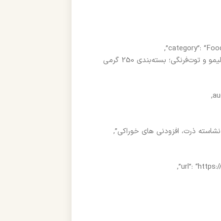
“description”: “شیرینی ماکارون فرانسوی ROYJOY با سه طعم خامه، لیمو و توت‌فرنگی؛ بسته‌بندی 250 گرمی