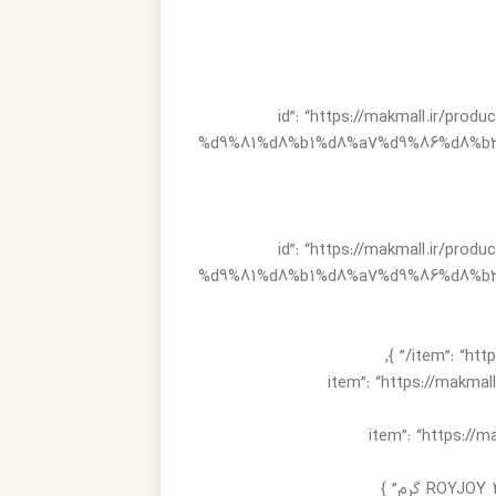
“@id”: “https://makmall.i
%d9%81%d8%b1%d8%a7%d9%86%d8%b3
“@id”: “https://makmall.i
%d9%81%d8%b1%d8%a7%d9%86%d8%b3
type”: “ListItem”, “position””: “شیرینی و دسر”, “item”: “https://makmall.ir/?
type”: “List”: “ماکارون”, “item”: “https://makmall.ir/?