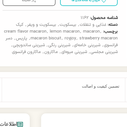
افزودن به علاقه مندی ها
مقایسه
شناسه محصول:
1162
دسته:
غذایی و تنقلات
,
بیسکویت
,
بیسکویت و ویفر
,
کیک
برچسب:
,
macaron
,
lemon macaron
,
cream flavor macaron
strawberry macaron
,
royjoy
,
macaron biscuit
,
پاریس
,
دسر
فرانسوی
,
شیرینی خامه‌ای
,
شیرینی رنگی
,
شیرینی ساندویچی
,
شیرینی مجلسی
,
شیرینی میوه‌ای
,
ماکارون
,
ماکارون فرانسوی
تضمین کیفیت و اصالت
اطلاعات