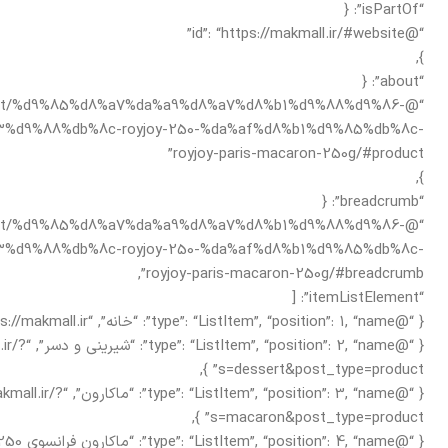
“isPartOf”: {
“@id”: “https://makmall.ir/#website”
},
“about”: {
r/product/%d9%85%d8%a7%da%a9%d8%a7%d8%b1%d9%88%d9%86-
%d9%88%db%8c-royjoy-250-%da%af%d8%b1%d9%85%db%8c-
royjoy-paris-macaron-250g/#product”
},
“breadcrumb”: {
r/product/%d9%85%d8%a7%da%a9%d8%a7%d8%b1%d9%88%d9%86-
%d9%88%db%8c-royjoy-250-%da%af%d8%b1%d9%85%db%8c-
royjoy-paris-macaron-250g/#breadcrumb”,
“itemListElement”: [
{ “@type”: “ListItem”, “position”: 1, “name”: “خانه”, “item”: “https://makmall.ir/” },
{ “@: 2, “name
s=dessert&post_type=product” },
{ “@Item”, “position”: 3, “name
s=macaron&post_type=product” },
{ “@type”: “ListItem”, “position”: 4, “name”: “ماکارون فرانسوی ROYJOY 250 گرم” }