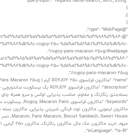
“query-input”: “required name=search_term_string”
}
},
{
“@type”: “WebPage”,
r/product/%d9%85%d8%a7%da%a9%d8%a7%d8%b1%d9%88%d9%86-
%d9%88%db%8c-royjoy-250-%da%af%d8%b1%d9%85%db%8c-
royjoy-paris-macaron-250g/#webpage”,
ir/product/%d9%85%d8%a7%da%a9%d8%a7%d8%b1%d9%88%d9%86-
%d9%88%db%8c-royjoy-250-%da%af%d8%b1%d9%85%db%8c-
royjoy-paris-macaron-250g/”,
“name”: “ماکارون فرانسوی ROYJOY 250 گرم | Royjoy Paris Macaron 250g | مک‌مال”,
“description”: “ماکارون فرانسوی ROYJOY
بسته‌بندی رنگارنگ و مقاوم، مناسب پذیرایی لوکس و سرو همراه چای یا
“keywords”: “ماکارون فر
, Sweet House
میوه, خرید ماکارون, مک مال, ماکارون رنگارنگ, ماکارون 250 گرمی, Royjoy Paris Macaron”,
“inLanguage”: “fa-IR”,