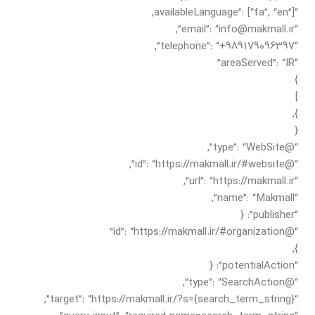
“availableLanguage”: [“fa”, “en”],
“email”: “info@makmall.ir”,
“telephone”: “+989179096397”,
“areaServed”: “IR”
}
]
},
{
“@type”: “WebSite”,
“@id”: “https://makmall.ir/#website”,
“url”: “https://makmall.ir”,
“name”: “Makmall”,
“publisher”: {
“@id”: “https://makmall.ir/#organization”
},
“potentialAction”: {
“@type”: “SearchAction”,
“target”: “https://makmall.ir/?s={search_term_string}”,