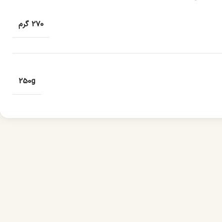
270 گرم
250g