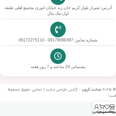
آدرس: شیراز بلوار کریم خان زند خیابان انوری مجتمع اهلی طبقه
اول-مک مال
شماره تماس: 09179096397 - 09172275110
پشتیبانی 24 ساعته و 7 روز هفته
© 2025
صانت گروپ
- آژانس طراحی سایت | تمامی حقوق محفوظ
است
روشگاه
علاقه مندی ها
سبد خرید
حساب کاربری من