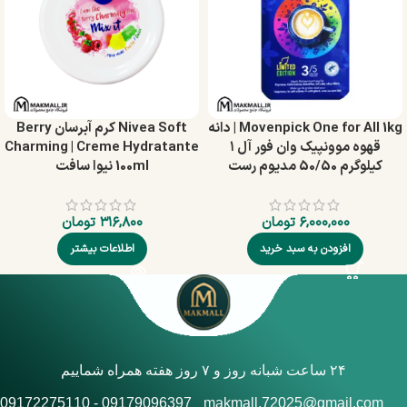
Movenpick One for All 1kg | دانه
Nivea Soft کرم آبرسان Berry
قهوه موونپیک وان فور آل ۱
Charming | Creme Hydratante
کیلوگرم 50/50 مدیوم رست
100ml نیوا سافت
۶,۰۰۰,۰۰۰
تومان
۳۱۶,۸۰۰
تومان
افزودن به سبد خرید
اطلاعات بیشتر
۲۴ ساعت شبانه روز و ۷ روز هفته همراه شماییم
09179096397 - 09172275110
makmall.72025@gmail.com