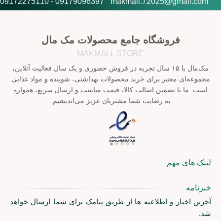
09179096397 - 09172275110
makmall.72025@gmail.com
فروشگاه جامع محصولات مک مال
MAKMALL STORE
مک‌مال با ۱۵ سال تجربه در فروش حضوری و یک سال فعالیت آنلاین،
مجموعه‌ای معتبر برای خرید محصولات بهداشتی، شوینده و مواد غذایی
است. ما با تضمین اصالت کالا، قیمت مناسب و ارسال سریع، همواره
به رضایت شما مشتریان عزیز می‌اندیشیم.
لینک های مهم
خبرنامه
آخرین اخبار و اطلاعیه ها از طریق پیامک برای شما ارسال خواهد
شد.