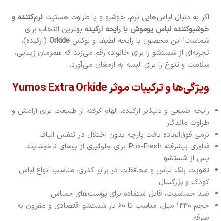
اگر به دنبال لباس‌هایی نرم، خوشبو و با طراوت هستید،
نرم‌کننده و
خوشبوکننده لباس یوموش با رایحه ارکیده
بهترین انتخاب برای
شماست! این محصول با رایحه لطیف و لوکس
Orkide
(ارکیده)،
تجربه‌ای از شستشو را برای خانواده رقم می‌زند که همزمان زیبایی،
سلامت و تنوع را برای البسه به ارمغان می‌آورد.
ویژگی‌ها و ترکیبات موثر Yumos Extra Orkide
رایحه طبیعی و دلپذیر ارکیده، الهام گرفته از طبیعت برای آرامش و
طراوت ماندگار
نرمی فوق‌العاده بافت پارچه بدون اختلال در تنفس الیاف
فناوری پیشرفته Pro-Fresh برای جلوگیری از بوهای ناخوشایند
پس از شستشو
تقویت رنگ لباس و محافظت در برابر کدری، مناسب انواع لباس
کودک و بزرگسال
ضد حساسیت، قابل استفاده برای پوست‌های حساس
حجم ۱۴۴۰ میل، مناسب تا ۶۰ بار شستشو اقتصادی و مقرون به
صرفه