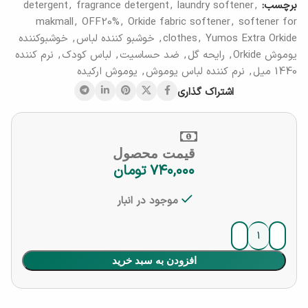
برچسب:
,
laundry softener
,
fragrance detergent
,
detergent
makmall
,
OFF20%
,
Orkide fabric softener
,
softener for
Yumos Extra Orkide
,
clothes
,
خوشبو کننده لباس
,
خوشبوکننده
یوموش Orkide
,
رایحه گل
,
ضد حساسیت
,
لباس کودک
,
نرم کننده
1440 میل
,
نرم کننده لباس یوموش
,
یوموش ارکیده
اشتراک گذاری
قیمت محصول
۷۴۰,۰۰۰
تومان
موجود در انبار
افزودن به سبد خرید