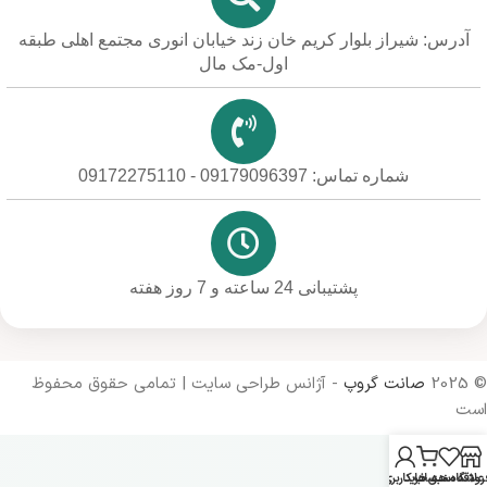
آدرس: شیراز بلوار کریم خان زند خیابان انوری مجتمع اهلی طبقه
اول-مک مال
شماره تماس: 09179096397 - 09172275110
پشتیبانی 24 ساعته و 7 روز هفته
© 2025
صانت گروپ
- آژانس طراحی سایت | تمامی حقوق محفوظ
است
روشگاه
علاقه مندی ها
سبد خرید
حساب کاربری من