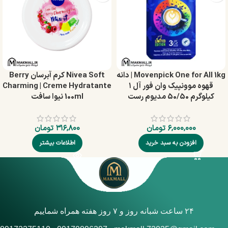
Movenpick One for All 1kg | دانه
Nivea Soft کرم آبرسان Berry
قهوه موونپیک وان فور آل ۱
Charming | Creme Hydratante
کیلوگرم 50/50 مدیوم رست
100ml نیوا سافت
۶,۰۰۰,۰۰۰
تومان
۳۱۶,۸۰۰
تومان
افزودن به سبد خرید
اطلاعات بیشتر
۲۴ ساعت شبانه روز و ۷ روز هفته همراه شماییم