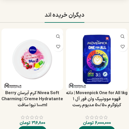
دیگران خریده اند
Movenpick One for All 1kg | دانه
Nivea Soft کرم آبرسان Berry
قهوه موونپیک وان فور آل ۱
Charming | Creme Hydratante
کیلوگرم 50/50 مدیوم رست
100ml نیوا سافت
۶,۰۰۰,۰۰۰
تومان
۳۱۶,۸۰۰
تومان