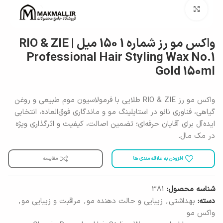
برای بزرگنمایی کلیک کنید
واکس مو رز شماره 1 150 میل | RIO & ZIE
Professional Hair Styling Wax No.1
Gold 150ml
واکس مو رز RIO & ZIE طلایی با فرمولاسیون موم طبیعی و روغن
گیاهی، فناوری نانو در استایلینگ مو و ماندگاری فوق‌العاده، انتخابی
ایده‌آل برای آقایان حرفه‌ای؛ تضمین اصالت، کیفیت و اثرگذاری ویژه
در مک مال.
افزودن به علاقه مندی ها
مقایسه
شناسه محصول:
381
دسته:
بهداشتی
,
زیبایی و حالت دهنده مو
,
مراقبت و زیبایی مو
,
واکس مو