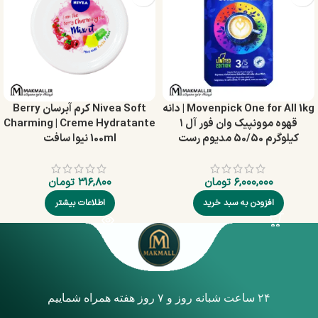
Movenpick One for All 1kg | دانه
Nivea Soft کرم آبرسان Berry
قهوه موونپیک وان فور آل ۱
Charming | Creme Hydratante
کیلوگرم 50/50 مدیوم رست
100ml نیوا سافت
۶,۰۰۰,۰۰۰
تومان
۳۱۶,۸۰۰
تومان
افزودن به سبد خرید
اطلاعات بیشتر
۲۴ ساعت شبانه روز و ۷ روز هفته همراه شماییم