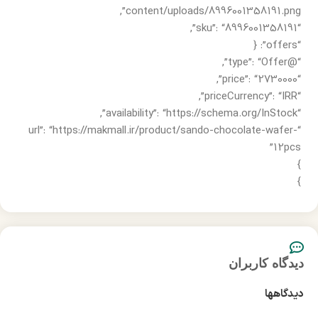
content/uploads/8996001358191.png”,
“sku”: “8996001358191”,
“offers”: {
“@type”: “Offer”,
“price”: “2730000”,
“priceCurrency”: “IRR”,
“availability”: “https://schema.org/InStock”,
“url”: “https://makmall.ir/product/sando-chocolate-wafer-
12pcs”
}
}
دیدگاه کاربران
دیدگاهها