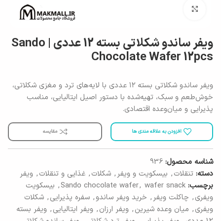
برای بزرگنمایی کلیک کنید
ویفر ساندو شکلاتی بسته 12 عددی | Sando
Chocolate Wafer 12pcs
ویفر ساندو شکلاتی بسته ۱۲ عددی با لایه‌های ترد و مغزی شکلاتی،
خوش‌طعم و سبک، تهیه‌شده با دستور اصیل ایتالیایی، مناسب
پذیرایی و میان‌وعده اقتصادی.
افزودن به علاقه مندی ها
مقایسه
شناسه محصول:
936
دسته:
تنقلات
,
بیسکویت و ویفر
,
شکلات
,
غذایی و تنقلات
,
ویفر
برچسب:
wafer snack
,
Sando chocolate wafer
,
بیسکویت
ویفری
,
چاکلت ویفر
,
خرید ویفر ساندو
,
سفره پذیرایی
,
شکلات
ویفری
,
میان وعده شیرین
,
ویفر ارزان
,
ویفر ایتالیایی
,
ویفر بسته