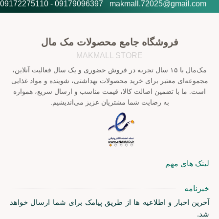
09179096397 - 09172275110
makmall.72025@gmail.com
فروشگاه جامع محصولات مک مال
MAKMALL STORE
مک‌مال با ۱۵ سال تجربه در فروش حضوری و یک سال فعالیت آنلاین،
مجموعه‌ای معتبر برای خرید محصولات بهداشتی، شوینده و مواد غذایی
است. ما با تضمین اصالت کالا، قیمت مناسب و ارسال سریع، همواره
به رضایت شما مشتریان عزیز می‌اندیشیم.
لینک های مهم
خبرنامه
آخرین اخبار و اطلاعیه ها از طریق پیامک برای شما ارسال خواهد
شد.