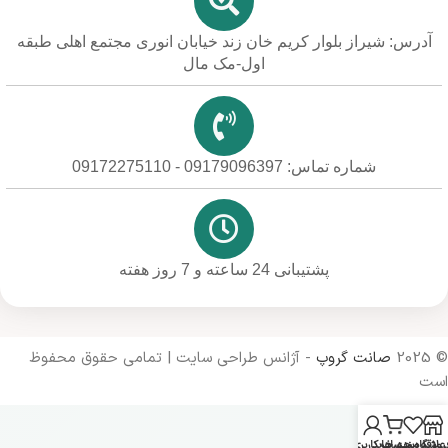
آدرس: شیراز بلوار کریم خان زند خیابان انوری مجتمع اهلی طبقه
اول-مک مال
شماره تماس: 09179096397 - 09172275110
پشتیبانی 24 ساعته و 7 روز هفته
© 2025
صانت گروپ
- آژانس طراحی سایت | تمامی حقوق محفوظ
است
روشگاه
علاقه مندی ها
سبد خرید
حساب کاربری من