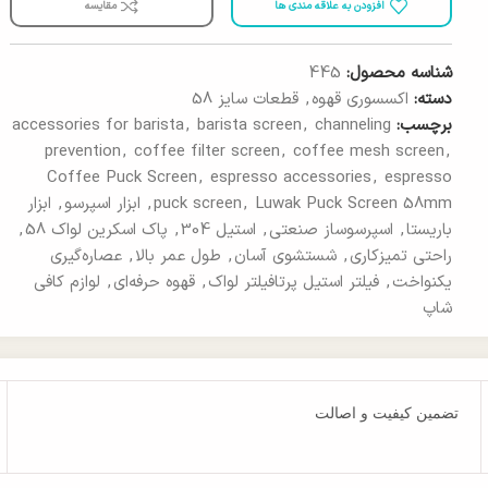
افزودن به علاقه مندی ها
مقایسه
شناسه محصول:
445
دسته:
اکسسوری قهوه
,
قطعات سایز 58
برچسب:
channeling
,
barista screen
,
accessories for barista
prevention
,
coffee filter screen
,
coffee mesh screen
,
Coffee Puck Screen
,
espresso accessories
,
espresso
Luwak Puck Screen 58mm
,
puck screen
,
ابزار اسپرسو
,
ابزار
باریستا
,
اسپرسوساز صنعتی
,
استیل 304
,
پاک اسکرین لواک 58
,
راحتی تمیزکاری
,
شستشوی آسان
,
طول عمر بالا
,
عصاره‌گیری
یکنواخت
,
فیلتر استیل پرتافیلتر لواک
,
قهوه حرفه‌ای
,
لوازم کافی
شاپ
تضمین کیفیت و اصالت