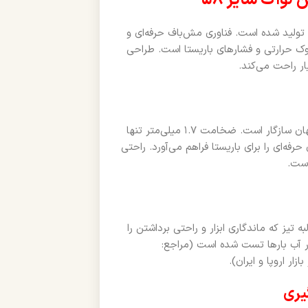
لواک سایز ۵۸
استیل ۳۰۴ ضدزنگ با ضخامت دقیق ۱.۷ میلی‌متر تولید شده است. فناوری مش‌باف حرفه‌ای و
شوک حرارتی و فشارهای باریستا است. طراحی
ار راحت می‌کند.
قطر ۵۸ میلی‌متری لواک کاملاً با پرتافیلترهای استاندارد بازار ایران و جهان سازگار است. ضخامت ۱.۷ میلی‌متر تنها
فه‌ای را برای باریستا فراهم می‌آورد. راحتی
است.
Polis)، بدون هیچ براده و لبه تیز که ماندگاری ابزار و راحتی برداشتن را
ر آب بارها تست شده است (مراجع:
ر اروپا و ایران).
یری