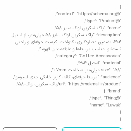
{
“@context”: “https://schema.org”,
“@type”: “Product”,
“name”: “پاک اسکرین لواک سایز ۵۸”,
“description”: “پاک اسکرین لواک سایز ۵۸ میلی‌متر، از استیل
۳۰۴، تضمین عصاره‌گیری یکنواخت، کیفیت حرفه‌ای و راحتی
شستشو. مناسب بارستاها و علاقه‌مندان قهوه.”,
“category”: “Coffee Accessories”,
“material”: “استیل ۳۰۴”,
“size”: “۵۸ میلی‌متر ضخامت ۱.۷mm”,
“audience”: “بارستا حرفه‌ای، کافه، کاربر خانگی جدی اسپرسو”,
“url”: “https://makmall.ir/product/پاک-اسکرین-لواک-۵۸”,
“brand”: {
“@type”: “Thing”,
“name”: “Luwak”
}
}