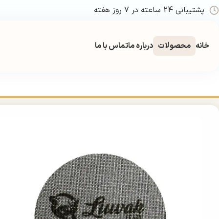
پشتیبانی 24 ساعته در 7 روز هفته
خانه
محصولات
درباره ما
تماس با ما
خانه
اکسسوری قهوه
قطعات سایز 58
پاک اسکرین لواک سایز 58 میلی‌متر | Luwak Puck Screen 58mm