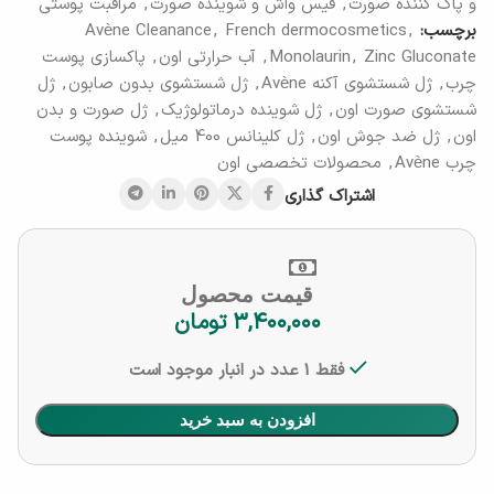
و پاک کننده صورت
,
فیس واش و شوینده صورت
,
مراقبت پوستی
برچسب:
,
French dermocosmetics
,
Avène Cleanance
Zinc Gluconate
,
Monolaurin
,
آب حرارتی اون
,
پاکسازی پوست
چرب
,
ژل شستشوی آکنه Avène
,
ژل شستشوی بدون صابون
,
ژل
شستشوی صورت اون
,
ژل شوینده درماتولوژیک
,
ژل صورت و بدن
اون
,
ژل ضد جوش اون
,
ژل کلینانس 400 میل
,
شوینده پوست
چرب Avène
,
محصولات تخصصی اون
اشتراک گذاری
قیمت محصول
۳,۴۰۰,۰۰۰
تومان
فقط 1 عدد در انبار موجود است
افزودن به سبد خرید