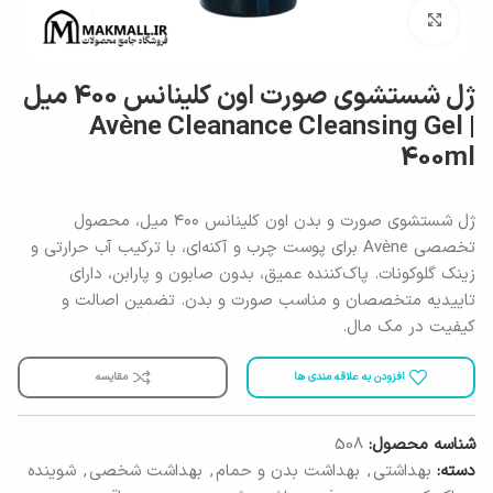
برای بزرگنمایی کلیک کنید
ژل شستشوی صورت اون کلینانس 400 میل
| Avène Cleanance Cleansing Gel
400ml
ژل شستشوی صورت و بدن اون کلینانس ۴۰۰ میل، محصول
تخصصی Avène برای پوست چرب و آکنه‌ای، با ترکیب آب حرارتی و
زینک گلوکونات. پاک‌کننده عمیق، بدون صابون و پارابن، دارای
تاییدیه متخصصان و مناسب صورت و بدن. تضمین اصالت و
کیفیت در مک مال.
افزودن به علاقه مندی ها
مقایسه
شناسه محصول:
508
دسته:
بهداشتی
,
بهداشت بدن و حمام
,
بهداشت شخصی
,
شوینده