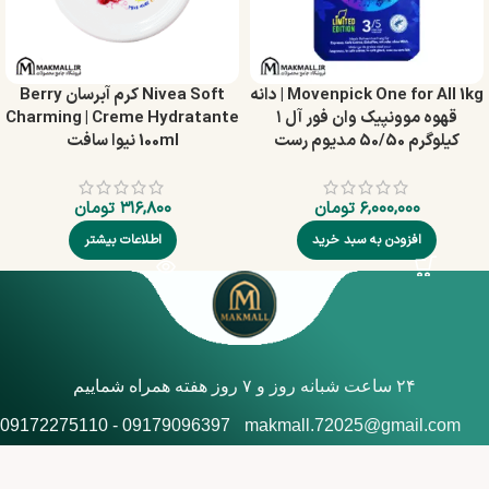
Movenpick One for All 1kg | دانه
Nivea Soft کرم آبرسان Berry
قهوه موونپیک وان فور آل ۱
Charming | Creme Hydratante
کیلوگرم 50/50 مدیوم رست
100ml نیوا سافت
۶,۰۰۰,۰۰۰
تومان
۳۱۶,۸۰۰
تومان
افزودن به سبد خرید
اطلاعات بیشتر
۲۴ ساعت شبانه روز و ۷ روز هفته همراه شماییم
09179096397 - 09172275110
makmall.72025@gmail.com