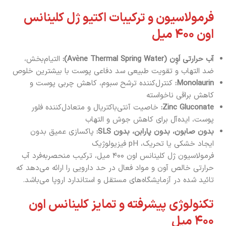
فرمولاسیون و ترکیبات اکتیو ژل کلینانس
اون ۴۰۰ میل
آب حرارتی اَوِن (Avène Thermal Spring Water):
التیام‌بخش،
ضد التهاب و تقویت طبیعی سد دفاعی پوست با بیشترین خلوص
Monolaurin:
کنترل‌کننده ترشح سبوم، کاهش چربی پوست و
کاهش براقی ناخواسته
Zinc Gluconate:
خاصیت آنتی‌باکتریال و متعادل‌کننده فلور
پوست، ایده‌آل برای کاهش جوش و التهاب
بدون صابون، بدون پارابن، بدون SLS:
پاکسازی عمیق بدون
ایجاد خشکی یا تحریک، pH فیزیولوژیک
فرمولاسیون ژل کلینانس اون ۴۰۰ میل، ترکیب منحصربه‌فرد آب
حرارتی خالص آون و مواد فعال در حد دارویی را ارائه می‌دهد که
تائید شده در آزمایشگاه‌های مستقل و استاندارد اروپا می‌باشد.
تکنولوژی پیشرفته و تمایز کلینانس اون
۴۰۰ میل