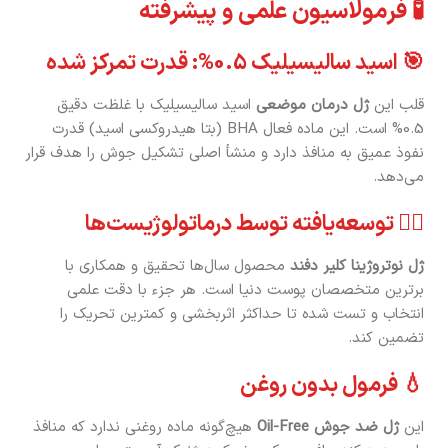
🧪 فرمولاسیون علمی و پیشرفته
🎯 اسید سالیسیلیک 0.5%: قدرت تمرکز شده
قلب این
ژل درمان موضعی
اسید سالیسیلیک با غلظت دقیق
0.5% است. این ماده فعال BHA (بتا هیدروکسی اسید) قدرت
نفوذ عمیق به منافذ دارد و منشأ اصلی تشکیل جوش را هدف قرار
می‌دهد.
👨‍⚕️ توسعه‌یافته توسط درماتولوژیست‌ها
ژل نوتروژینا کلیر دفند
محصول سال‌ها تحقیق و همکاری با
برترین متخصصان پوست دنیا است. هر جزء با دقت علمی
انتخاب و تست شده تا حداکثر اثربخشی و کمترین تحریک را
تضمین کند.
💧 فرمول بدون روغن
این
ژل ضد جوش Oil-Free
هیچ‌گونه ماده روغنی ندارد که منافذ