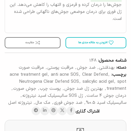
جوش‌ها را درمان کرده و قرمزی و التهاب را کاهش می‌دهد. این
ژل فوری برای درمان موضعی جوش‌های ناگهانی طراحی شده
است.
افزودن به علاقه مندی ها
مقایسه
شناسه محصول:
148
دسته:
بهداشتی
,
ضد جوش
,
مراقبت پوستی
,
مراقبت صورت
برچسب:
,
Clear Defend
,
anti acne SOS
,
acne treatment gel
Neutrogena Clear Defend SOS
,
salicylic acid gel
,
spot
treatment
,
بهترین ژل ضد جوش
,
پوست چرب
,
جوش صورت
,
درمان جوش 4 ساعت
,
ژل SOS سالیسیلیک اسید نیتروژنه
,
سالیسیلیک اسید 0.5%
,
ضد جوش فوری
,
مک مال
,
نیتروژنه اصل
اشتراک گذاری