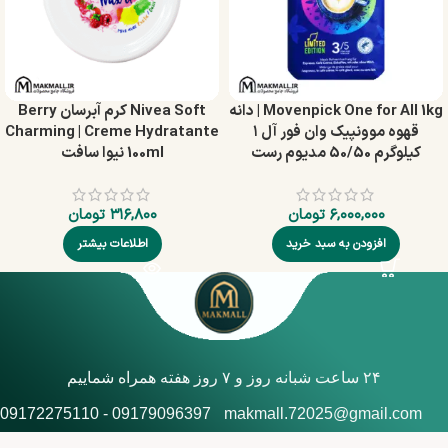
Movenpick One for All 1kg | دانه
Nivea Soft کرم آبرسان Berry
قهوه موونپیک وان فور آل ۱
Charming | Creme Hydratante
کیلوگرم 50/50 مدیوم رست
100ml نیوا سافت
۶,۰۰۰,۰۰۰
تومان
۳۱۶,۸۰۰
تومان
افزودن به سبد خرید
اطلاعات بیشتر
۲۴ ساعت شبانه روز و ۷ روز هفته همراه شماییم
09179096397 - 09172275110
makmall.72025@gmail.com