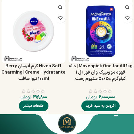
Movenpick One for All 1kg | دانه
Nivea Soft کرم آبرسان Berry
قهوه موونپیک وان فور آل ۱
Charming | Creme Hydratante
کیلوگرم 50/50 مدیوم رست
100ml نیوا سافت
۶,۰۰۰,۰۰۰
تومان
۳۱۶,۸۰۰
تومان
افزودن به سبد خرید
اطلاعات بیشتر