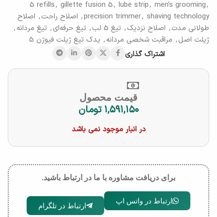
5 refills
,
gillette fusion 5
,
lube strip
,
men’s grooming
,
shaving technology
,
precision trimmer
,
اصلاح راحت
,
اصلاح
طولانی مدت
,
اصلاح نزدیک
,
تیغ 5 لب
,
تیغ حرفه‌ای
,
تیغ مردانه
,
ژیلت اصل
,
مراقبت شخصی مردانه
,
یدک تیغ ژیلت فیوژن 5
اشتراک گذاری
قیمت محصول
۱,۵۹۱,۱۵۰
تومان
در انبار موجود نمی باشد
برای دریافت مشاوره با ما در ارتباط باشید.
ارتباط در واتس اپ
ارتباط در تلگرام