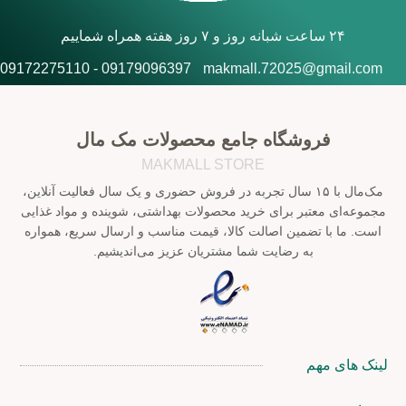
۲۴ ساعت شبانه روز و ۷ روز هفته همراه شماییم
09179096397 - 09172275110
makmall.72025@gmail.com
فروشگاه جامع محصولات مک مال
MAKMALL STORE
مک‌مال با ۱۵ سال تجربه در فروش حضوری و یک سال فعالیت آنلاین،
مجموعه‌ای معتبر برای خرید محصولات بهداشتی، شوینده و مواد غذایی
است. ما با تضمین اصالت کالا، قیمت مناسب و ارسال سریع، همواره
به رضایت شما مشتریان عزیز می‌اندیشیم.
لینک های مهم