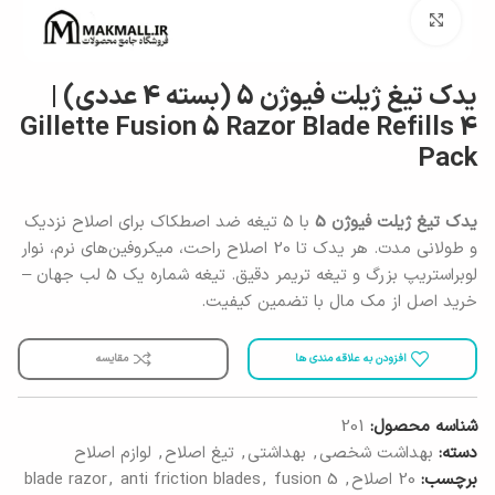
برای بزرگنمایی کلیک کنید
یدک تیغ ژیلت فیوژن 5 (بسته 4 عددی) |
Gillette Fusion 5 Razor Blade Refills 4
Pack
یدک تیغ ژیلت فیوژن 5
با 5 تیغه ضد اصطکاک برای اصلاح نزدیک
و طولانی مدت. هر یدک تا 20 اصلاح راحت، میکروفین‌های نرم، نوار
لوبراستریپ بزرگ و تیغه تریمر دقیق. تیغه شماره یک 5 لب جهان –
خرید اصل از مک مال با تضمین کیفیت.
افزودن به علاقه مندی ها
مقایسه
شناسه محصول:
201
دسته:
بهداشت شخصی
,
بهداشتی
,
تیغ اصلاح
,
لوازم اصلاح
برچسب:
20 اصلاح
,
5 blade razor
fusion
,
anti friction blades
,